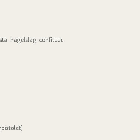
ta, hagelslag, confituur,
rpistolet)