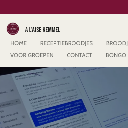
Ga
direct
naar
A L'AISE KEMMEL
de
hoofdinhoud
HOME
RECEPTIEBROODJES
BROODJ
VOOR GROEPEN
CONTACT
BONGO 