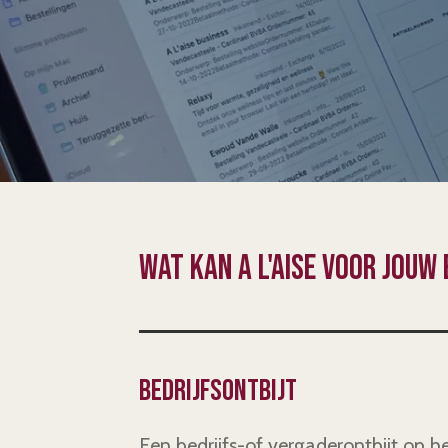
Wat kan A L'aise voor jouw
Bedrijfsontbijt
Een bedrijfs-of vergaderontbijt op 