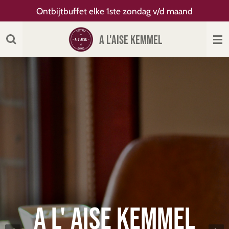
Ontbijtbuffet elke 1ste zondag v/d maand
Ga
direct
naar
A L'AISE KEMMEL
de
hoofdinhoud
A L' aise Kemmel